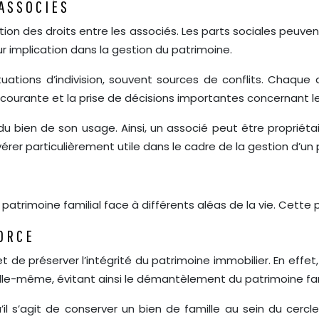
 ASSOCIÉS
ition des droits entre les associés. Les parts sociales peu
ur implication dans la gestion du patrimoine.
situations d’indivision, souvent sources de conflits. Cha
on courante et la prise de décisions importantes concernant le
é du bien de son usage. Ainsi, un associé peut être propriét
érer particulièrement utile dans le cadre de la gestion d’un p
L
patrimoine familial face à différents aléas de la vie. Cette
VORCE
t de préserver l’intégrité du patrimoine immobilier. En effe
elle-même, évitant ainsi le démantèlement du patrimoine fam
l s’agit de conserver un bien de famille au sein du cercle f