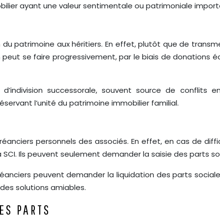
bilier ayant une valeur sentimentale ou patrimoniale importa
S
n du patrimoine aux héritiers. En effet, plutôt que de trans
n peut se faire progressivement, par le biais de donations 
s d’indivision successorale, souvent source de conflits en
servant l’unité du patrimoine immobilier familial.
créanciers personnels des associés. En effet, en cas de diff
a SCI. Ils peuvent seulement demander la saisie des parts so
éanciers peuvent demander la liquidation des parts social
des solutions amiables.
ES PARTS