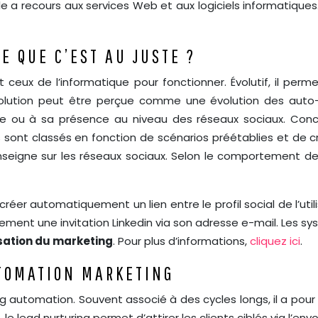
lle a recours aux services Web et aux logiciels informatiqu
E QUE C’EST AU JUSTE ?
t ceux de l’informatique pour fonctionner. Évolutif, il per
 solution peut être perçue comme une évolution des auto-r
gne ou à sa présence au niveau des réseaux sociaux. C
sont classés en fonction de scénarios préétablies et de crit
l’enseigne sur les réseaux sociaux. Selon le comportement 
r automatiquement un lien entre le profil social de l’util
uement une invitation Linkedin via son adresse e-mail. Les s
ation du marketing
. Pour plus d’informations,
cliquez ici
.
UTOMATION MARKETING
g automation. Souvent associé à des cycles longs, il a pour f
e lead nurturing permet d’attirer les clients ciblés via l’env