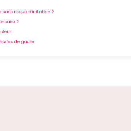
ns risque d’irritation ?
ancaire ?
valeur
harles de gaulle